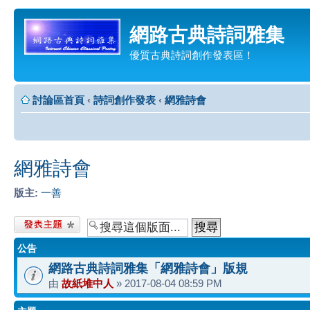
網路古典詩詞雅集
優質古典詩詞創作發表區！
討論區首頁
‹
詩詞創作發表
‹
網雅詩會
網雅詩會
版主:
一善
發表新主題
公告
網路古典詩詞雅集「網雅詩會」版規
由
故紙堆中人
» 2017-08-04 08:59 PM