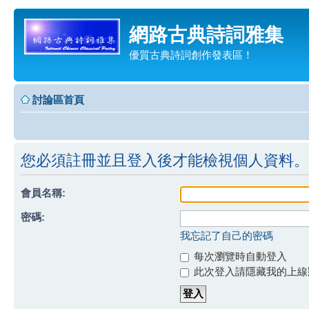
網路古典詩詞雅集
優質古典詩詞創作發表區！
討論區首頁
您必須註冊並且登入後才能檢視個人資料。
會員名稱:
密碼:
我忘記了自己的密碼
每次瀏覽時自動登入
此次登入請隱藏我的上線