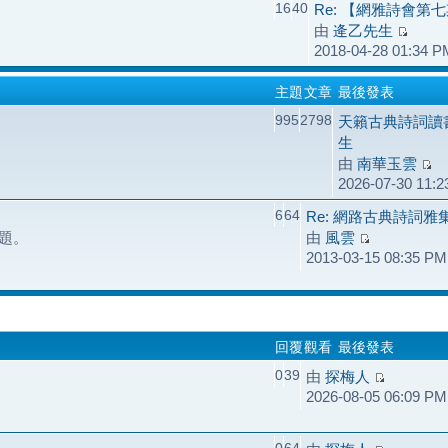
16
40
Re: 【網雅詩會第
由
逄乙先生
2018-04-28 01:34 P
主題
文章
最後發表
995
2798
天籟古典詩詞讀
生
由
南華玉雲
2026-07-30 11:
6
64
Re: 網路古典詩詞
題。
由
風雲
2013-03-15 08:35 PM
回覆
觀看
最後發表
0
39
由
探梅人
2026-08-05 06:09 PM