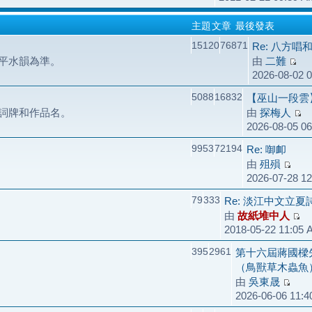
主題
文章
最後發表
15120
76871
Re: 八方唱
平水韻為準。
由
二難
2026-08-02 
5088
16832
【巫山一段雲
詞牌和作品名。
由
探梅人
2026-08-05 0
9953
72194
Re: 啣卹
由
殂殞
2026-07-28 1
79
333
Re: 淡江中文立
由
故紙堆中人
2018-05-22 11:05
395
2961
第十六屆蔣國樑
（鳥獸草木蟲魚
由
吳東晟
2026-06-06 11: