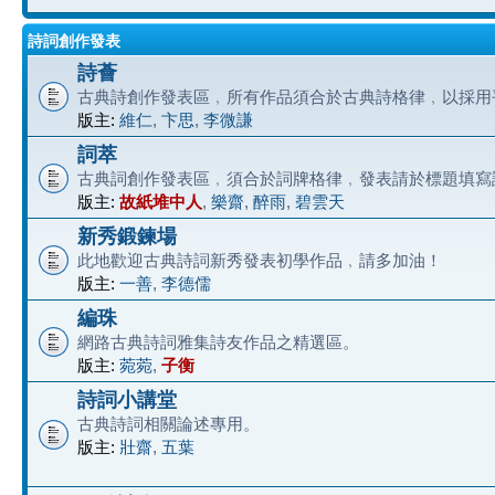
詩詞創作發表
詩薈
古典詩創作發表區﹐所有作品須合於古典詩格律﹐以採用
版主:
維仁
,
卞思
,
李微謙
詞萃
古典詞創作發表區﹐須合於詞牌格律﹐發表請於標題填寫
版主:
故紙堆中人
,
樂齋
,
醉雨
,
碧雲天
新秀鍛鍊場
此地歡迎古典詩詞新秀發表初學作品﹐請多加油！
版主:
一善
,
李德儒
編珠
網路古典詩詞雅集詩友作品之精選區。
版主:
菀菀
,
子衡
詩詞小講堂
古典詩詞相關論述專用。
版主:
壯齋
,
五葉