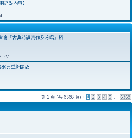
七期評點內容】
M
書會「古典詩詞寫作及吟唱」招
23 PM
雅集網頁重新開放
第
1
頁 (共
6368
頁) •
...
1
2
3
4
5
6368