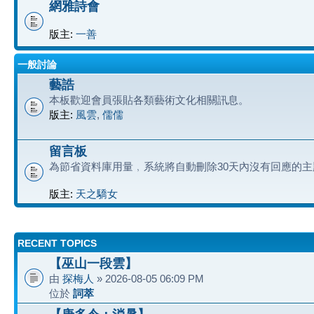
網雅詩會
版主:
一善
一般討論
藝誥
本板歡迎會員張貼各類藝術文化相關訊息。
版主:
風雲
,
儒儒
留言板
為節省資料庫用量﹐系統將自動刪除30天內沒有回應的主
版主:
天之驕女
RECENT TOPICS
【巫山一段雲】
由
探梅人
» 2026-08-05 06:09 PM
位於
詞萃