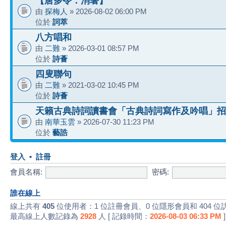
【唐多令：消暑】
由
探梅人
» 2026-08-02 06:00 PM
位於
詞萃
八方唱和
由
二難
» 2026-03-01 08:57 PM
位於
詩薈
四叟聯句
由
二難
» 2021-03-02 10:45 PM
位於
詩薈
天籟古典詩詞讀書會「古典詩詞寫作及吟唱」招
由
南華玉雲
» 2026-07-30 11:23 PM
位於
藝誥
登入
•
註冊
會員名稱:
密碼:
誰在線上
線上共有
405
位使用者：1 位註冊會員、0 位隱形會員和 404 位
最高線上人數記錄為
2928
人 [ 記錄時間：
2026-08-03 06:33 PM
]