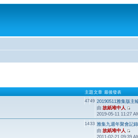
主題
文章
最後發表
47
49
20190511雅集版
由
故紙堆中人
2019-05-11 11:27 A
14
33
雅集九週年聚會記錄（2
由
故紙堆中人
2011-02-21 09:39 A