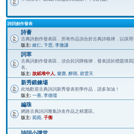
詩詞創作發表
詩薈
古典詩創作發表區﹐所有作品須合於古典詩格律﹐以採用
版主:
維仁
,
卞思
,
李微謙
詞萃
古典詞創作發表區﹐須合於詞牌格律﹐發表請於標題填寫
名。
版主:
故紙堆中人
,
樂齋
,
醉雨
,
碧雲天
新秀鍛鍊場
此地歡迎古典詩詞新秀發表初學作品﹐請多加油！
版主:
一善
,
李德儒
編珠
網路古典詩詞雅集詩友作品之精選區。
版主:
菀菀
,
子衡
詩詞小講堂