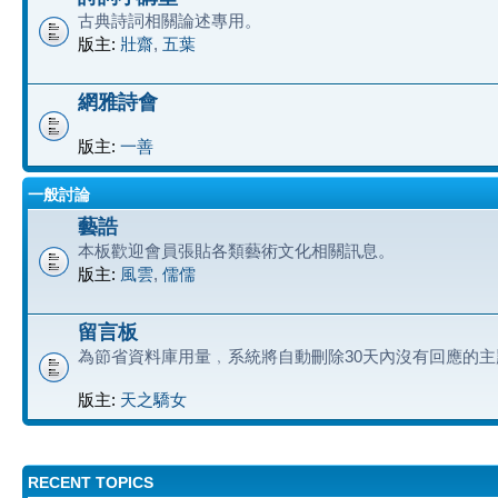
古典詩詞相關論述專用。
版主:
壯齋
,
五葉
網雅詩會
版主:
一善
一般討論
藝誥
本板歡迎會員張貼各類藝術文化相關訊息。
版主:
風雲
,
儒儒
留言板
為節省資料庫用量﹐系統將自動刪除30天內沒有回應的主
版主:
天之驕女
RECENT TOPICS