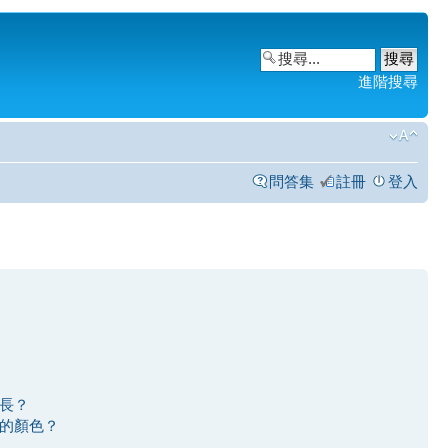
進階搜尋
問答集
註冊
登入
長？
的顏色？