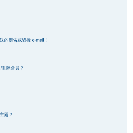
廣告或騷擾 e-mail！
加/刪除會員？
主題？