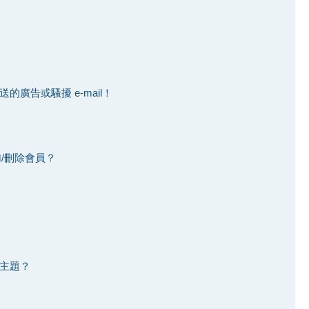
廣告或騷擾 e-mail！
加/刪除會員？
主題？