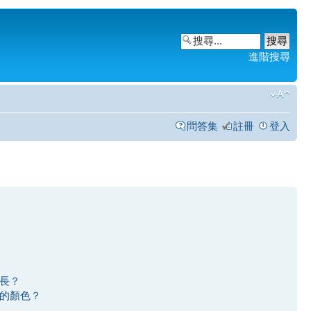
進階搜尋
問答集
註冊
登入
長？
的顏色？